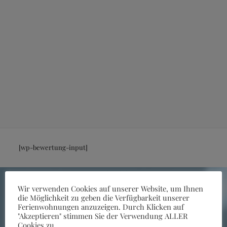
[wp-bewertung-input]
Wir verwenden Cookies auf unserer Website, um Ihnen
die Möglichkeit zu geben die Verfügbarkeit unserer
Ferienwohnungen anzuzeigen. Durch Klicken auf
"Akzeptieren" stimmen Sie der Verwendung ALLER
Alfreds Ferienbauerhof
Cookies zu.